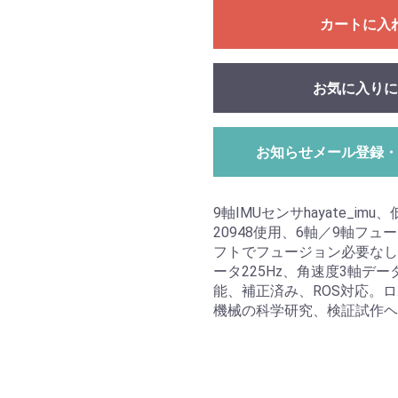
カートに入
お気に入りに
お知らせメール登録・
9軸IMUセンサhayate_imu
20948使用、6軸／9軸フ
フトでフュージョン必要なし
ータ225Hz、角速度3軸デー
能、補正済み、ROS対応。
機械の科学研究、検証試作ヘ