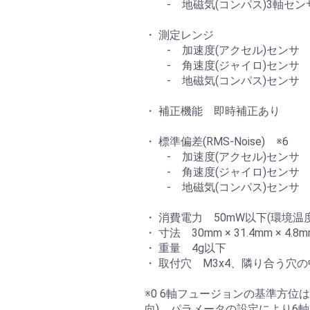
- 地磁気(コンパス)3軸セン
・ 測定レンジ
- 加速度(アクセル)センサ 
- 角速度(ジャイロ)センサ ±
- 地磁気(コンパス)センサ ±
・ 補正機能 即時補正あり
・ 標準偏差(RMS-Noise) ※6
- 加速度(アクセル)センサ ±0.0
- 角速度(ジャイロ)センサ ±0.00
- 地磁気(コンパス)センサ ±
・ 消費電力 50mW以下(環境温度
・ 寸法 30mm × 31.4mm × 4.
・ 重量 4g以下
・ 取付穴 M3x4、隣り合う穴の中
※0 6軸フュージョンの基準方位
向)、パラメータの設定により6