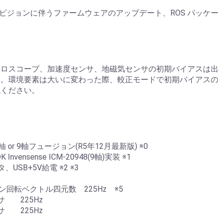
MPコードリビジョンに伴うファームウェアのアップデート、ROS パ
イロスコープ、加速度センサ、地磁気センサの初期バイアスは
る。環境要素は大いに変わった際、較正モードで初期バイアス
認ください。
.C 6軸 or 9軸フュージョン(R5年12月最新版) ※0
nvensense ICM-20948(9軸)実装 ※1
、USB+5V給電 ※2 ※3
ョン回転ベクトル四元数 225Hz ※5
 225Hz
 225Hz